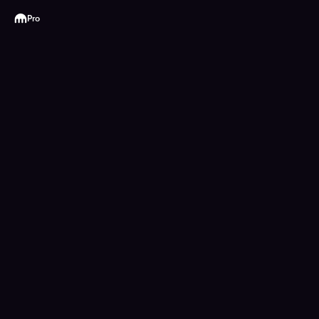
Kraken
Pro