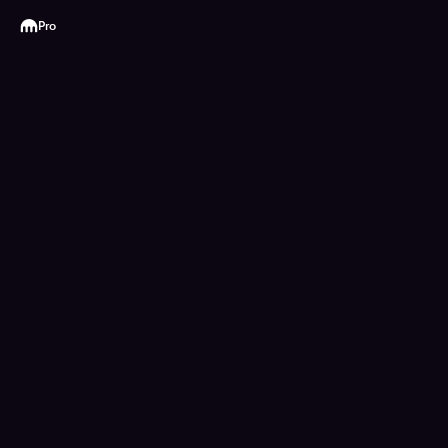
Kraken
Pro