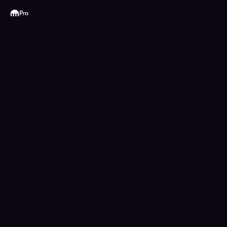
Kraken
Pro