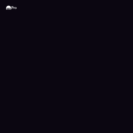
Kraken
Pro