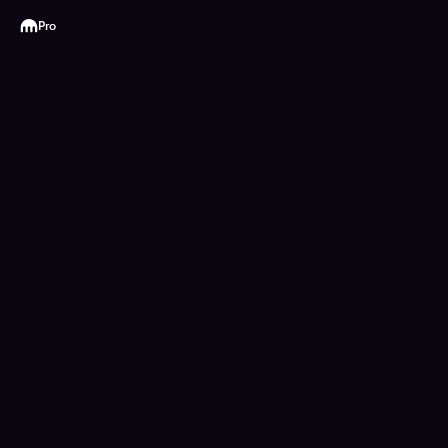
Kraken
Pro