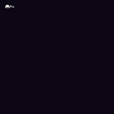
Kraken
Pro