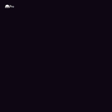
Kraken
Pro