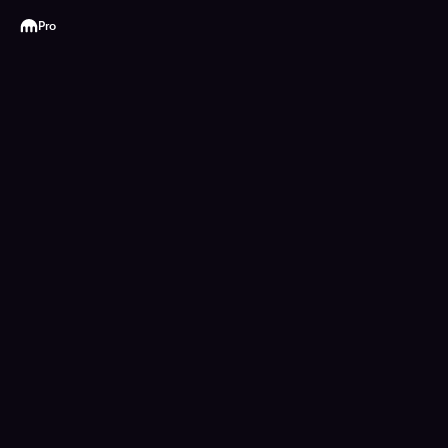
Kraken
Pro