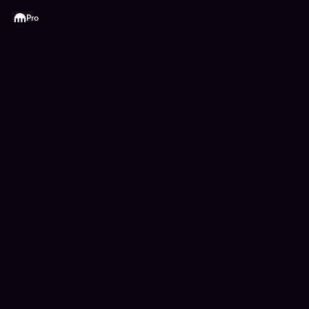
Kraken
Pro