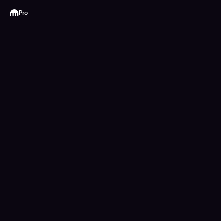
Kraken
Pro