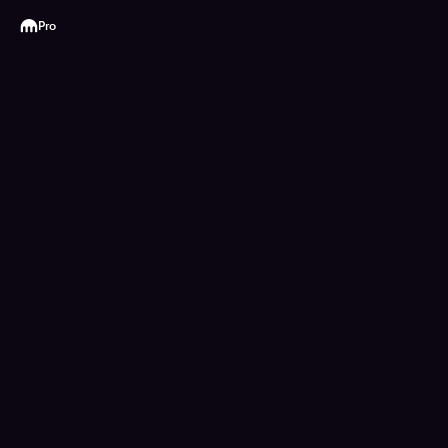
Kraken
Pro