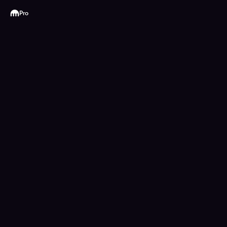
Kraken
Pro