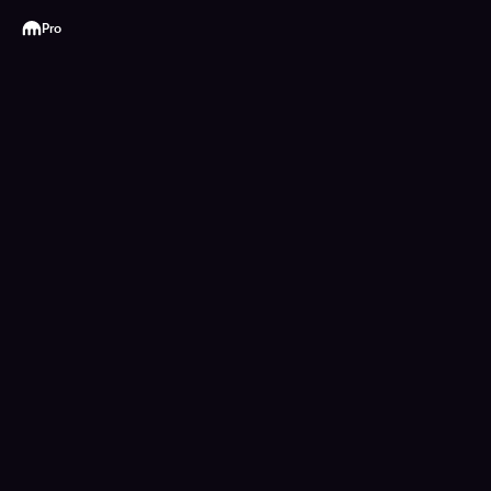
Kraken
Pro