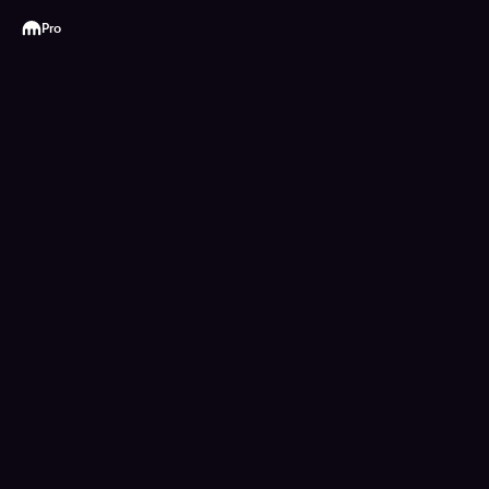
Kraken
Pro