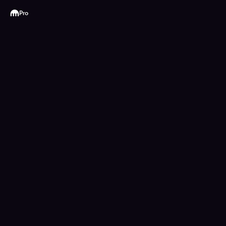
Kraken
Pro