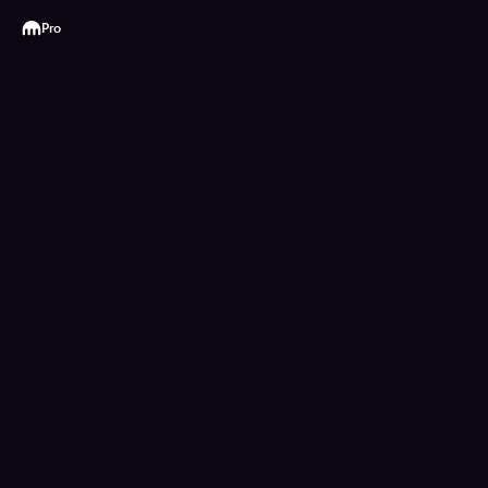
Kraken
Pro