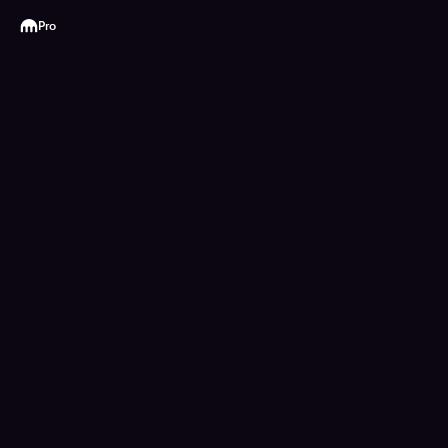
Kraken
Pro