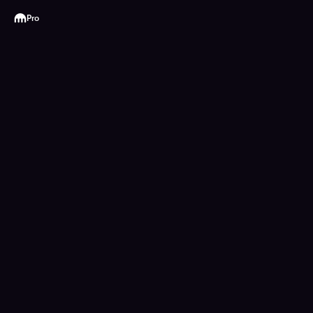
Kraken
Pro