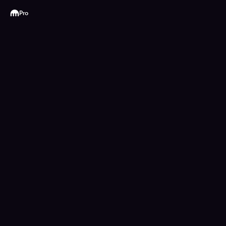
Kraken
Pro