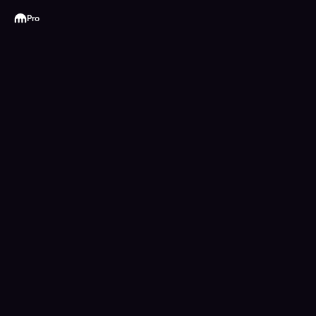
Kraken
Pro