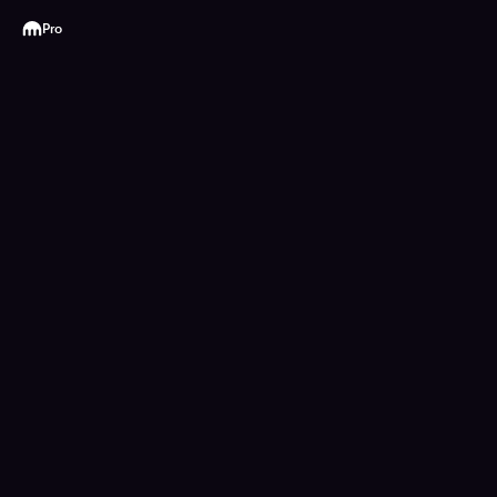
Kraken
Pro