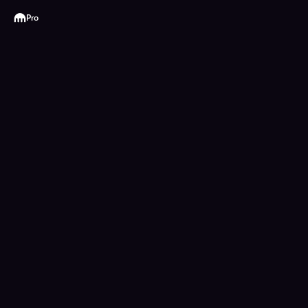
Kraken
Pro