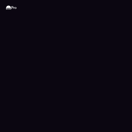
Kraken
Pro