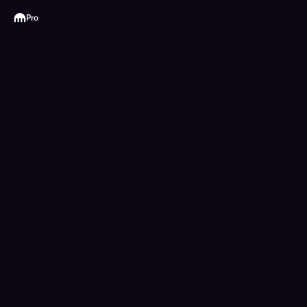
Kraken
Pro