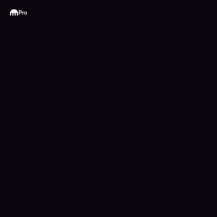
Kraken
Pro