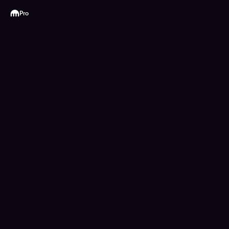
Kraken
Pro