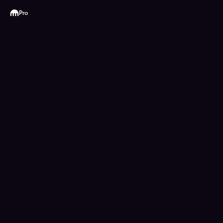
Kraken
Pro