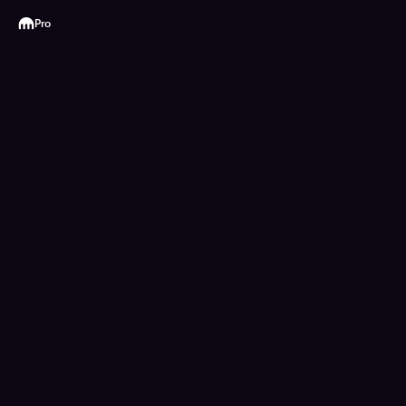
Kraken
Pro