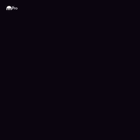
Kraken
Pro