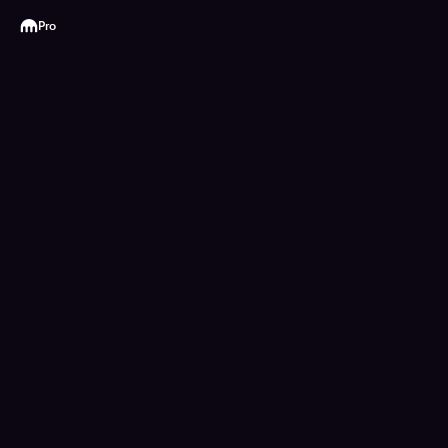
Kraken
Pro