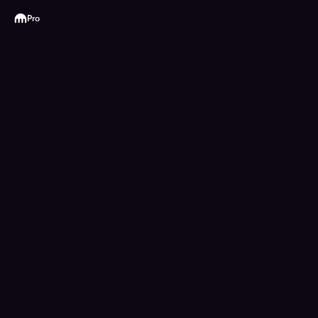
Kraken
Pro