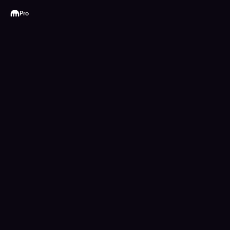
Kraken
Pro