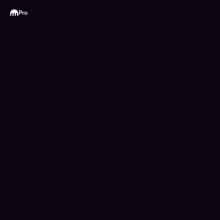
Kraken
Pro