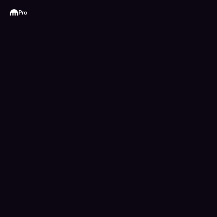
Kraken
Pro