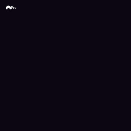
Kraken
Pro