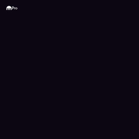
Kraken
Pro