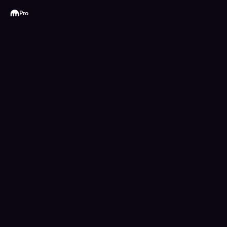
Kraken
Pro