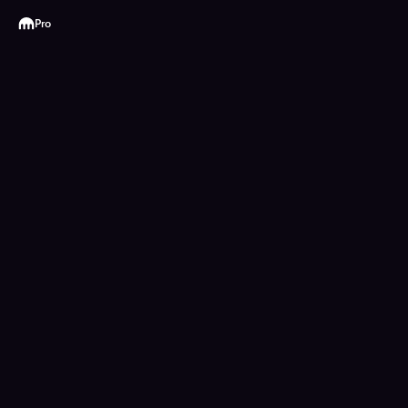
Kraken
Pro