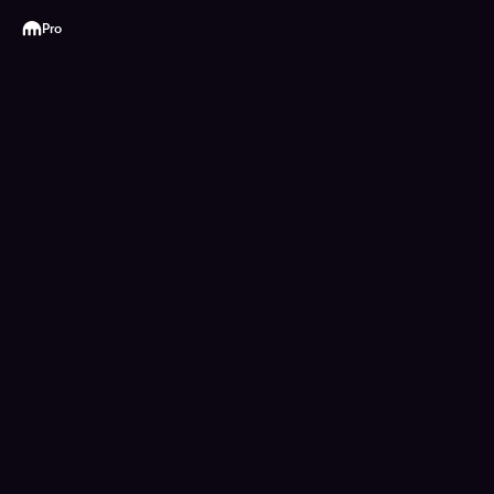
Kraken
Pro