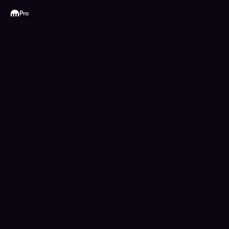
Kraken
Pro