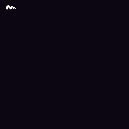
Kraken
Pro