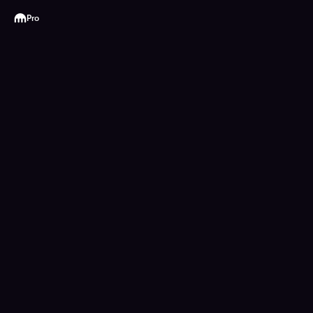
Kraken
Pro