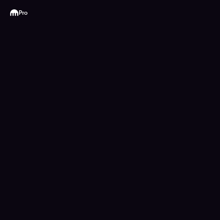
Kraken
Pro