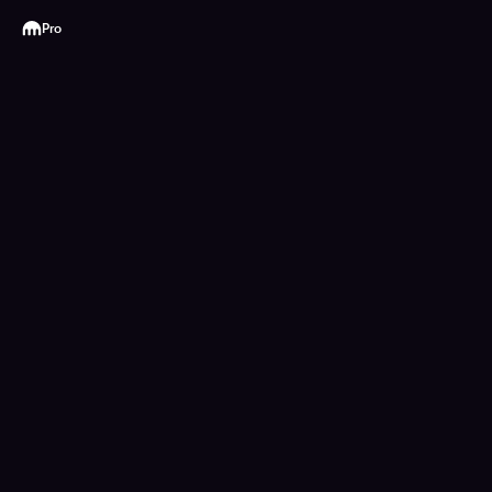
Kraken
Pro