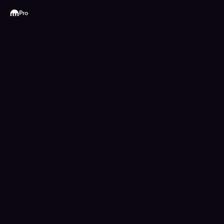
Kraken
Pro