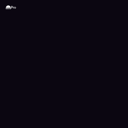
Kraken
Pro