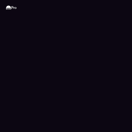
Kraken
Pro