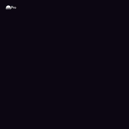
Kraken
Pro