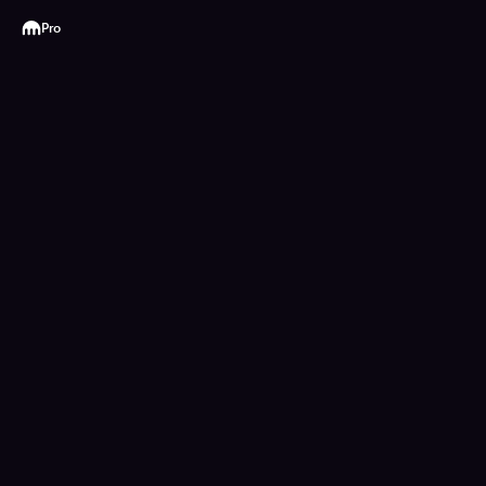
Kraken
Pro