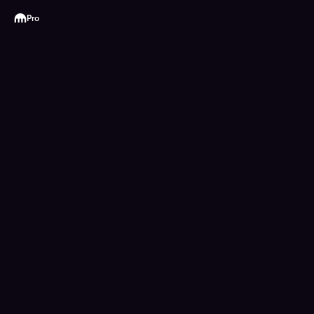
Kraken
Pro